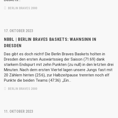
BERLIN BRAVES 2000
17. OKTOBER 2023
NBBL | BERLIN BRAVES BASKETS: WAHNSINN IN
DRESDEN
Das gibt es doch nicht! Die Berlin Braves Baskets holten in
Dresden den ersten Auswärtssieg der Saison (71:69) dank
starkem Endspurt mit zehn Punkten (zu null) in den letzten drei
Minuten. Nach dem ersten Viertel lagen unsere Jungs fast mit
20 Zählern hinten (25:6), zur Halbzeitpause trennten noch elf
Punkte die beiden Teams (47:36). „Ein…
BERLIN BRAVES 2000
11. OKTOBER 2023