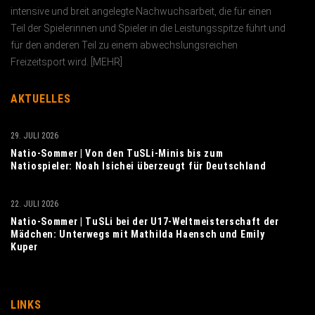
intensive und breit angelegte Nachwuchs­arbeit, die für einen
Teil der Spielerinnen und Spieler in die Leistungs­spitze führt und
für den anderen Teil zu einem abwechslungs­reichen
Freizeitsport wird. [
MEHR
]
AKTUELLES
29. JULI 2026
Natio-Sommer | Von den TuSLi-Minis bis zum
Natiospieler: Noah Isichei überzeugt für Deutschland
22. JULI 2026
Natio-Sommer | TuSLi bei der U17-Weltmeisterschaft der
Mädchen: Unterwegs mit Mathilda Haensch und Emily
Kuper
LINKS