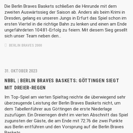
Die Berlin Braves Baskets schließen die Hinrunde mit dem
zweiten Auswärtssieg der Saison ab. Anders als beim Krimi in
Dresden, gelang es unseren Jungs in Erfurt das Spiel schon im
ersten Viertel in die richtige Bahn zu lenken und einen am Ende
ungefährdeten 104:81-Erfolg zu feiern. Mit diesem Sieg gesellt
sich unser Team neben den…
BERLIN BRAVES 2000
31. OKTOBER 2023
NBBL | BERLIN BRAVES BASKETS: GÖTTINGEN SIEGT
MIT DREIER-REGEN
Im Top-Spiel am vierten Spieltag reichte die überwiegend sehr
überzeugende Leistung der Berlin Braves Baskets nicht, um
dem Tabellenführer aus Göttingen die erste Niederlage
zuzufügen. Ein Dreierregen dreht im vierten Abschnitt das Spiel
zugunsten der Gäste, die am Ende mit 72:76 die zwei Punkte
aus Berlin entführen und den Vorsprung auf die Berlin Braves
Baskets…