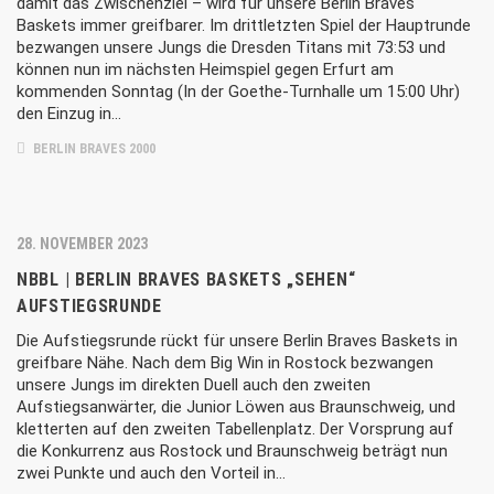
damit das Zwischenziel – wird für unsere Berlin Braves
Baskets immer greifbarer. Im drittletzten Spiel der Hauptrunde
bezwangen unsere Jungs die Dresden Titans mit 73:53 und
können nun im nächsten Heimspiel gegen Erfurt am
kommenden Sonntag (In der Goethe-Turnhalle um 15:00 Uhr)
den Einzug in…
BERLIN BRAVES 2000
28. NOVEMBER 2023
NBBL | BERLIN BRAVES BASKETS „SEHEN“
AUFSTIEGSRUNDE
Die Aufstiegsrunde rückt für unsere Berlin Braves Baskets in
greifbare Nähe. Nach dem Big Win in Rostock bezwangen
unsere Jungs im direkten Duell auch den zweiten
Aufstiegsanwärter, die Junior Löwen aus Braunschweig, und
kletterten auf den zweiten Tabellenplatz. Der Vorsprung auf
die Konkurrenz aus Rostock und Braunschweig beträgt nun
zwei Punkte und auch den Vorteil in…