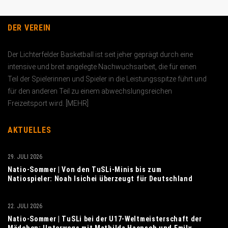
DER VEREIN
Der Lichterfelder Basketball ist seit jeher geprägt durch eine
intensive und breit angelegte Nachwuchs­arbeit, die für einen
Teil der Spielerinnen und Spieler in die Leistungs­spitze führt und
für den anderen Teil zu einem abwechslungs­reichen
Freizeitsport wird. [
MEHR
]
AKTUELLES
29. JULI 2026
Natio-Sommer | Von den TuSLi-Minis bis zum
Natiospieler: Noah Isichei überzeugt für Deutschland
22. JULI 2026
Natio-Sommer | TuSLi bei der U17-Weltmeisterschaft der