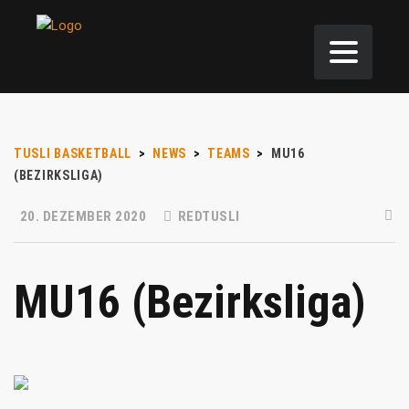
TUSLI BASKETBALL
>
NEWS
>
TEAMS
>
MU16
(BEZIRKSLIGA)
20. DEZEMBER 2020
REDTUSLI
MU16 (Bezirksliga)