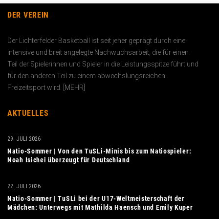
DER VEREIN
Der Lichterfelder Basketball ist seit jeher geprägt durch eine
intensive und breit angelegte Nachwuchs­arbeit, die für einen
Teil der Spielerinnen und Spieler in die Leistungs­spitze führt und
für den anderen Teil zu einem abwechslungs­reichen
Freizeitsport wird. [
MEHR
]
AKTUELLES
29. JULI 2026
Natio-Sommer | Von den TuSLi-Minis bis zum Natiospieler:
Noah Isichei überzeugt für Deutschland
22. JULI 2026
Natio-Sommer | TuSLi bei der U17-Weltmeisterschaft der
Mädchen: Unterwegs mit Mathilda Haensch und Emily Kuper