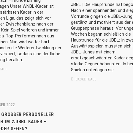
ach Hinrunde bislang
JBBL | Die Hauptrunde hat beg
agen Unser WNBL-Kader ist
Nach einer spannenden und sie
 stärksten Kader in der
Vorrunde gingen die JBBL-Jung
gen Liga, das zeigt sich vor
gestärkt und motiviert aus der 
der Zwischenbilanz nach der
Gruppenphase heraus. Vor unge
 Kein Spiel verloren und immer
Wochen begann schließlich die
iga-Top-Performerinnen aus
Hauptrunde für die JBBL: In zwe
hen. Nun wird weiter hart
Auswärtsspielen mussten sich 
 und in die Weiterentwicklung der
JBBL-Jungs mit einem
vestiert, sodass eine deutliche
ersatzgeschwächten Kader geg
ng bei allen…
starke Gegner behaupten. In be
BALL
Spielen unterlagen sie…
BASKETBALL
BER 2022
| GROSSER PERSONELLER U
IM 2.DBBL KADER – F
LES
LINKS
DER SEGEN?