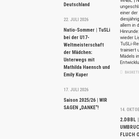
WNBL | N
Deutschland
ungeschl
einer der
diesjähri
22. JULI 2026
allem in 
Natio-Sommer | TuSLi
Hinrunde:
bei der U17-
wieder L
TuSLi-Rei
Weltmeisterschaft
trainiert
der Mädchen:
Mädels in
Unterwegs mit
Entwicklu
Mathilda Haensch und
BASKET
Emily Kuper
17. JULI 2026
Saison 2025/26 | WIR
SAGEN „DANKE“!
14. OKTO
2.DBBL 
MBRUCH 
DER VEREIN
AKTUEL
LUCH O