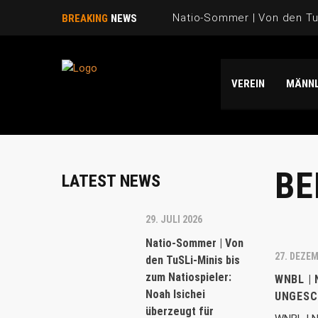
Natio-Sommer | Von den TuS
BREAKING
NEWS
Natio-Sommer | TuSLi bei 
VEREIN
MÄNNL
Saison 2025/26 | WIR SAGE
Natio-Sommer | Drei „TuSLi
Danke Emi!
BE
LATEST NEWS
29. JULI 2026
Natio-Sommer | Von
27. DEZE
den TuSLi-Minis bis
zum Natiospieler:
WNBL |
Noah Isichei
UNGESC
überzeugt für