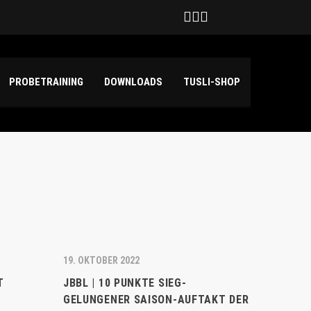
Deutschland
hilda Haensch und Emily Kuper
PROBETRAINING
DOWNLOADS
TUSLI-SHOP
19. OKTOBER 2022
T
JBBL | 10 PUNKTE SIEG-
GELUNGENER SAISON-AUFTAKT DER