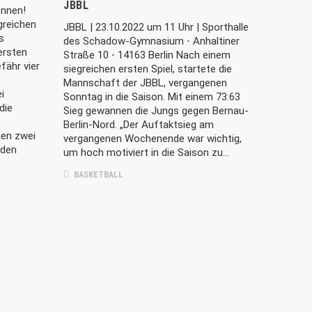
JBBL
onnen!
greichen
JBBL | 23.10.2022 um 11 Uhr | Sporthalle
s
des Schadow-Gymnasium ⋅ Anhaltiner
ersten
Straße 10 ⋅ 14163 Berlin Nach einem
fähr vier
siegreichen ersten Spiel, startete die
Mannschaft der JBBL, vergangenen
i
Sonntag in die Saison. Mit einem 73:63
die
Sieg gewannen die Jungs gegen Bernau-
Berlin-Nord. „Der Auftaktsieg am
en zwei
vergangenen Wochenende war wichtig,
iden
um hoch motiviert in die Saison zu…
BASKETBALL
TUS LICHTERFELDE BASKETBALL
E.V.