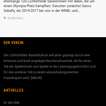
ehemalige TuS Lichterfelde Spielerinnen mit dabei, die um
einen Olympia-Platz kämpften. Darunter zunächst Satou
Sabally, die 2014-2017 bei uns in der WNBL und…
BASKETBALL
DER VEREIN
Der Lichterfelder Basketball ist seit jeher geprägt durch eine
intensive und breit angelegte Nachwuchs­arbeit, die für einen
Teil der Spielerinnen und Spieler in die Leistungs­spitze führt und
für den anderen Teil zu einem abwechslungs­reichen
Freizeitsport wird. [
MEHR
]
AKTUELLES
29. JULI 2026