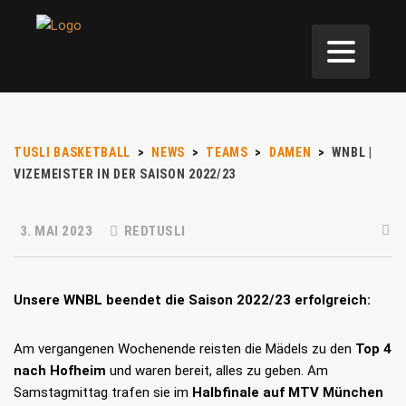
TUSLI BASKETBALL
>
NEWS
>
TEAMS
>
DAMEN
>
WNBL |
VIZEMEISTER IN DER SAISON 2022/23
3. MAI 2023
REDTUSLI
Unsere WNBL beendet die Saison 2022/23 erfolgreich:
Am vergangenen Wochenende reisten die Mädels zu den
Top 4
nach Hofheim
und waren bereit, alles zu geben. Am
Samstagmittag trafen sie im
Halbfinale auf MTV München