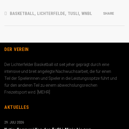
BASKETBALL
,
LICHTERFELDE
,
TUSLI
,
WNBL
SHARE
DER VEREIN
Der Lichterfelder Basketball ist seit jeher geprägt durch eine
intensive und breit angelegte Nachwuchs­arbeit, die für einen
Teil der Spielerinnen und Spieler in die Leistungs­spitze führt und
für den anderen Teil zu einem abwechslungs­reichen
Freizeitsport wird. [
MEHR
]
AKTUELLES
29. JULI 2026