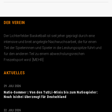
DER VEREIN
Der Lichterfelder Basketball ist seit jeher geprägt durch eine
intensive und breit angelegte Nachwuchs­arbeit, die für einen
Teil der Spielerinnen und Spieler in die Leistungs­spitze führt und
für den anderen Teil zu einem abwechslungs­reichen
Freizeitsport wird. [
MEHR
]
AKTUELLES
29. JULI 2026
Natio-Sommer | Von den TuSLi-Minis bis zum Natiospieler:
Noah Isichei überzeugt für Deutschland
22. JULI 2026