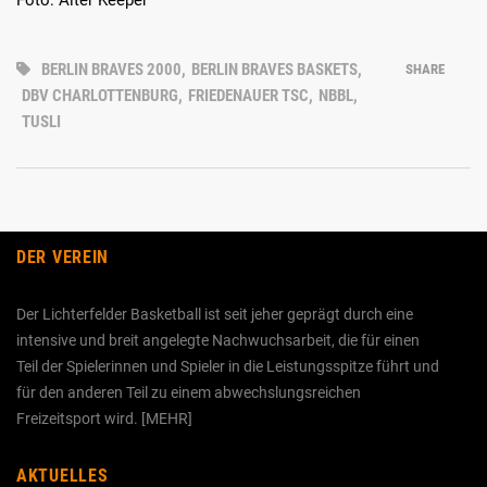
Foto: Alter Keeper
BERLIN BRAVES 2000
,
BERLIN BRAVES BASKETS
,
SHARE
DBV CHARLOTTENBURG
,
FRIEDENAUER TSC
,
NBBL
,
TUSLI
DER VEREIN
Der Lichterfelder Basketball ist seit jeher geprägt durch eine
intensive und breit angelegte Nachwuchs­arbeit, die für einen
Teil der Spielerinnen und Spieler in die Leistungs­spitze führt und
für den anderen Teil zu einem abwechslungs­reichen
Freizeitsport wird. [
MEHR
]
AKTUELLES