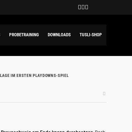
eutschland
ilda Haensch und Emily Kuper
S
PROBETRAINING
DOWNLOADS
TUSLI-SHOP
ERLAGE IM ERSTEN PLAYDOWNS-SPIEL