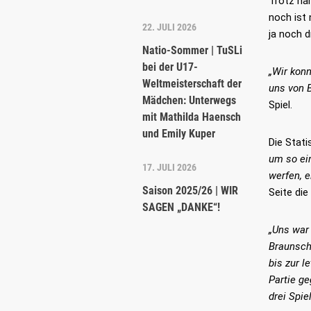
Trotz ha
noch ist
22. JULI 2026
ja noch d
Natio-Sommer | TuSLi
bei der U17-
„Wir konn
Weltmeisterschaft der
uns von 
Mädchen: Unterwegs
Spiel.
mit Mathilda Haensch
und Emily Kuper
Die Stati
um so ei
17. JULI 2026
werfen, 
Saison 2025/26 | WIR
Seite die
SAGEN „DANKE“!
„Uns war 
Braunsch
DER VEREIN
AKTUEL
bis zur 
Partie g
drei Spie
Der Lichterfelder Basketball ist seit jeher
29. JULI 20