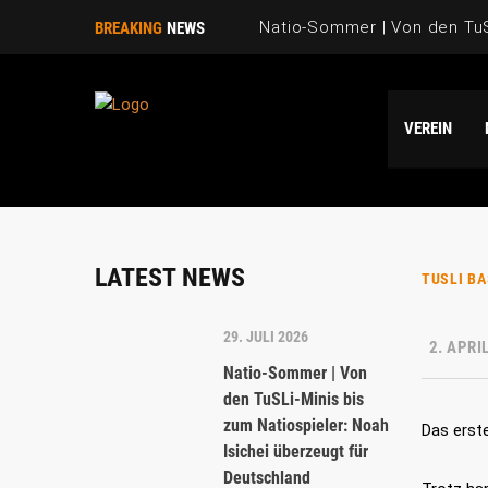
Natio-Sommer | Von den TuSL
BREAKING
NEWS
Natio-Sommer | TuSLi bei d
VEREIN
Saison 2025/26 | WIR SAGEN
Natio-Sommer | Drei „TuSLi
Danke Emi!
LATEST NEWS
TUSLI B
29. JULI 2026
2. APRI
Natio-Sommer | Von
den TuSLi-Minis bis
zum Natiospieler: Noah
Das erste
Isichei überzeugt für
Deutschland