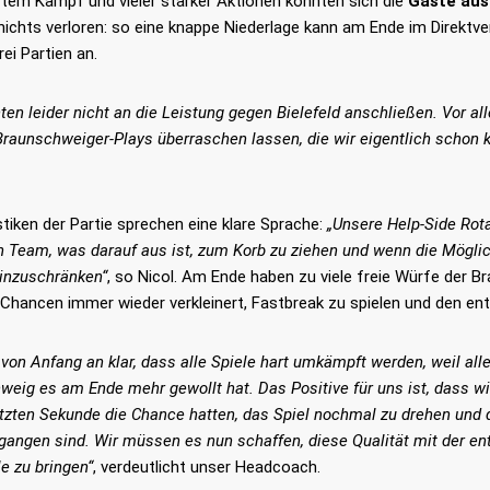
rtem Kampf und vieler starker Aktionen konnten sich die
Gäste aus
 nichts verloren: so eine knappe Niederlage kann am Ende im Direkt
rei Partien an.
ten leider nicht an die Leistung gegen Bielefeld anschließen. Vor a
Braunschweiger-Plays überraschen lassen, die wir eigentlich schon 
stiken der Partie sprechen eine klare Sprache:
„Unsere Help-Side Rota
n Team, was darauf aus ist, zum Korb zu ziehen und wenn die Möglic
einzuschränken“
, so Nicol. Am Ende haben zu viele freie Würfe der B
 Chancen immer wieder verkleinert, Fastbreak zu spielen und den en
von Anfang an klar, dass alle Spiele hart umkämpft werden, weil al
weig es am Ende mehr gewollt hat. Das Positive für uns ist, dass w
LES
LINKS
letzten Sekunde die Chance hatten, das Spiel nochmal zu drehen un
egangen sind. Wir müssen es nun schaffen, diese Qualität mit der e
le zu bringen“
, verdeutlicht unser Headcoach.
26
Startseite
Downloa