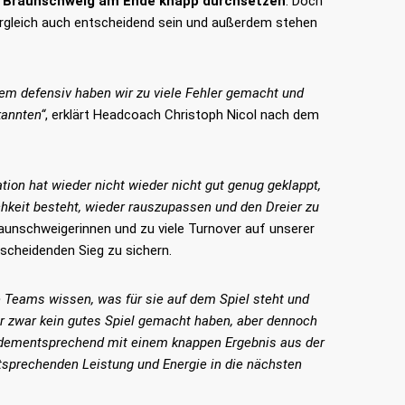
 Braunschweig am Ende knapp durchsetzen
. Doch
vergleich auch entscheidend sein und außerdem stehen
llem defensiv haben wir zu viele Fehler gemacht und
kannten“
, erklärt Headcoach Christoph Nicol nach dem
tion hat wieder nicht wieder nicht gut genug geklappt,
hkeit besteht, wieder rauszupassen und den Dreier zu
raunschweigerinnen und zu viele Turnover auf unserer
tscheidenden Sieg zu sichern.
le Teams wissen, was für sie auf dem Spiel steht und
ir zwar kein gutes Spiel gemacht haben, aber dennoch
TUS LICHTERFELDE BASKETBALL
d dementsprechend mit einem knappen Ergebnis aus der
E.V.
ntsprechenden Leistung und Energie in die nächsten
ds