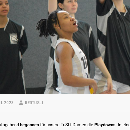
IL 2023
REDTUSLI
tagabend
begannen
für unsere TuSLi-Damen die
Playdowns
. In ei