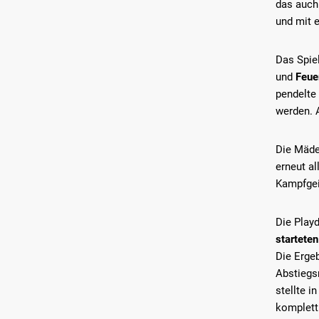
das auch
und mit 
Das Spiel
und
Feue
pendelte
werden. 
Die Mäde
erneut al
Kampfgeis
Die Play
startete
Die Erge
Abstiegsr
stellte 
komplett