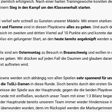
 ziemlich erfolgreich. Nach einer harten Trainingswoche konnten d
einem
Sieg in den Kampf um den Klassenerhalt starten
.
 verlief sehr schnell zu Gunsten unserer Mädels: Mit einem starken
r und Flamme
sind in diesen Playdowns
alles zu geben
. Und auch d
 sich im zweiten und dritten Viertel auf 10 Punkte ein und konnte 
Also ein gelungener Start, an den
heute bereits angeknüpft
werden so
ls sind am
Ostermontag
zu Besuch in
Braunschweig
und wollen in 
les geben. Wir drücken auf jeden Fall die Daumen und glauben daran
t auftreten wird.
downs werden sich abhängig von allen Spielen
sehr spannend für u
n die TuSLi-Damen
in diese Runde. Doch bereits durch den ersten Si
bnisse der Spiele aus der Hauptrunde, gegen die die beiden Playdow
unde mit einfließen, wodurch unser Team mit einer 1:3 Bilanz begann,
in der Hauptrunde bereits unserem Team immer wieder Hindernisse i
 überwunden wurden, denn im Rückspiel werden die Marburgerinnen 