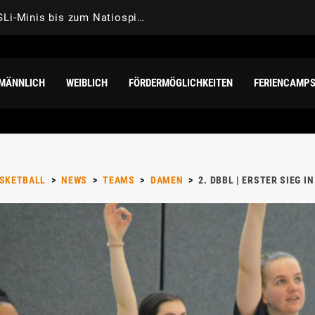
Natio-Sommer | Von den TuSLi-Minis bis zum Natiospieler: Noah Isichei überzeugt für Deutschland
MÄNNLICH
WEIBLICH
FÖRDERMÖGLICHKEITEN
FERIENCAMP
ASKETBALL
>
NEWS
>
TEAMS
>
DAMEN
>
2. DBBL | ERSTER SIEG 