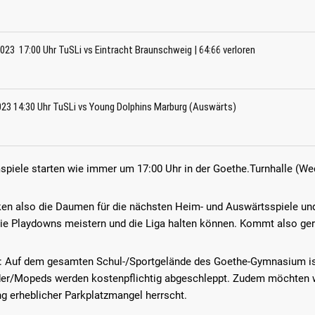
 2023 17:00 Uhr TuSLi vs Eintracht Braunschweig | 64:66 verloren
023 14:30 Uhr TuSLi vs Young Dolphins Marburg (Auswärts)
LES
LINKS
spiele starten wie immer um 17:00 Uhr in der Goethe.Turnhalle (We
26
Startseite
Downloa
mmer | Von den TuSLi-Minis
Kontakt
Probetrai
atiospieler: Noah Isichei
ken also die Daumen für die nächsten Heim- und Auswärtsspiele und 
 für Deutschland
Impressum
Datensc
ie Playdowns meistern und die Liga halten können. Kommt also gerne
26
: Auf dem gesamten Schul-/Sportgelände des Goethe-Gymnasium is
mer | TuSLi bei der U17-
er/Mopeds werden kostenpflichtig abgeschleppt. Zudem möchten wi
terschaft der Mädchen:
s mit Mathilda Haensch und
 erheblicher Parkplatzmangel herrscht.
per