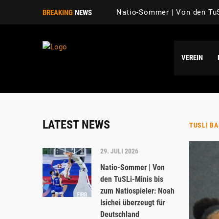
BREAKING
NEWS
VEREIN
LATEST NEWS
TUSLI B
29. JULI 2026
Natio-Sommer | Von
den TuSLi-Minis bis
zum Natiospieler: Noah
Isichei überzeugt für
Deutschland