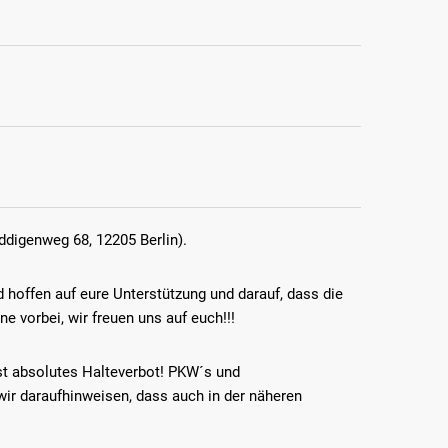
TUS LICHTERFELDE BASKETBALL
E.V.
ddigenweg 68, 12205 Berlin).
ds
Geschäftsstelle
ning
Finckensteinallee 1 12205 Berlin
hoffen auf eure Unterstützung und darauf, dass die
hutz
 vorbei, wir freuen uns auf euch!!!
(0)30 - 89754796
t absolutes Halteverbot! PKW´s und
kontakt@tusli-basketball.de
r daraufhinweisen, dass auch in der näheren