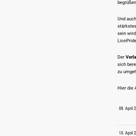
begrüßen 
Und auch 
stärkste
sein wir
LionPride
Der
Verla
sich bere
zu umgeh
Hier die 
08. April
10. April