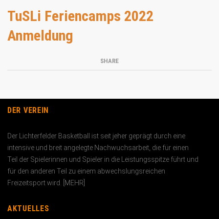
TuSLi Feriencamps 2022
Anmeldung
SHARE
DER VEREIN
Der Lichterfelder Basketball ist seit jeher geprägt durch eine
intensive und breit angelegte Nachwuchs­arbeit, die für einen
Teil der Spielerinnen und Spieler in die Leistungs­spitze führt und
für den anderen Teil zu einem abwechslungs­reichen
Freizeitsport wird. [
MEHR
]
AKTUELLES