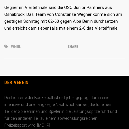
Gegner im Viertelfinale sind die OSC Junior Panthers aus
Osnabrück. Das Team von Constanze Wegner konnte sich am
gestrigen Sonntag mit 62-60 gegen Alba Berlin durchsetzen
und erreicht damit ebenfalls mit einem 2-0 das Viertelfinale.
WNBL
SHARE
DER VEREIN
Der Lichterfelder Basketball ist seit jeher geprägt durch eine
intensive und breit angelegte Nachwuchs­arbeit, die für einen
Teil der Spielerinnen und Spieler in die Leistungs­spitze führt und
für den anderen Teil zu einem abwechslungs­reichen
Freizeitsport wird. [
MEHR
]