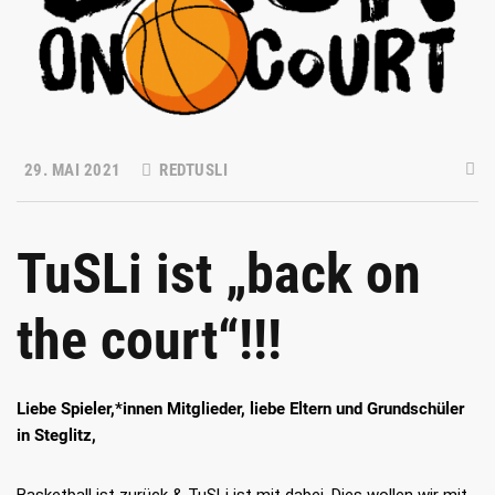
29. MAI 2021
REDTUSLI
TuSLi ist „back on
the court“!!!
Liebe Spieler,*innen Mitglieder, liebe Eltern und Grundschüler
in Steglitz,
Basketball ist zurück & TuSLi ist mit dabei. Dies wollen wir mit