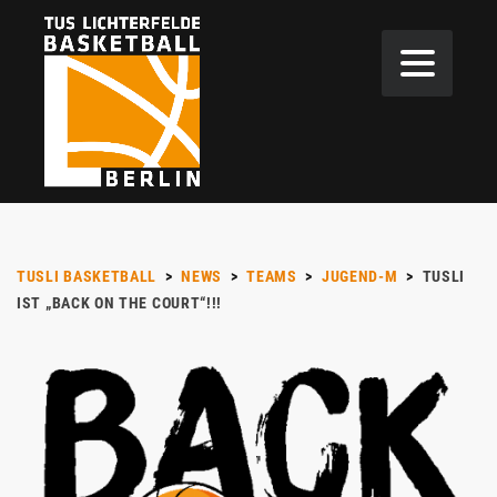
TUSLI BASKETBALL
>
NEWS
>
TEAMS
>
JUGEND-M
>
TUSLI
IST „BACK ON THE COURT“!!!