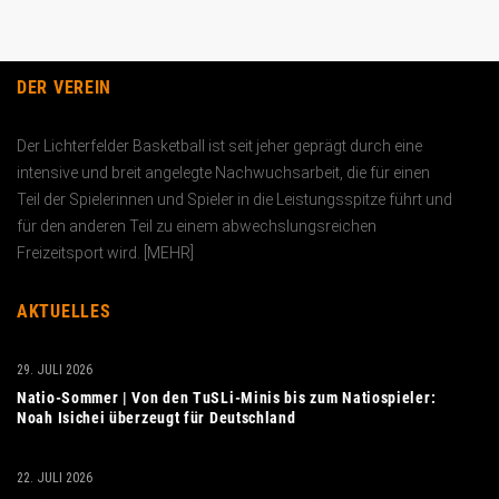
DER VEREIN
Der Lichterfelder Basketball ist seit jeher geprägt durch eine
intensive und breit angelegte Nachwuchs­arbeit, die für einen
Teil der Spielerinnen und Spieler in die Leistungs­spitze führt und
für den anderen Teil zu einem abwechslungs­reichen
Freizeitsport wird. [
MEHR
]
AKTUELLES
29. JULI 2026
Natio-Sommer | Von den TuSLi-Minis bis zum Natiospieler:
Noah Isichei überzeugt für Deutschland
22. JULI 2026