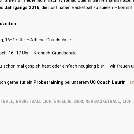
8 fahren wir heute nicht nach Wittenau oder in die Hermannstraße, s
es
Jahrgangs 2018
, die Lust haben Basketball zu spielen – kommt
gszeiten
:
LES
LINKS
g, 16–17 Uhr – Athene-Grundschule
26
och, 16–17 Uhr – Kronach-Grundschule
Startseite
Downloa
mmer | Von den TuSLi-
Kontakt
Probetrai
s zum Natiospieler: Noah
u schon mal gespielt hast oder einfach neugierig bist – wir freuen u
überzeugt für Deutschland
Impressum
Datensc
uch gerne für ein
Probetraining
bei unserem
U8 Coach Laurin
:
l.s
26
mmer | TuSLi bei der U17-
terschaft der Mädchen:
ETBALL
,
BASKETBALL LICHTERFELDE
,
BERLINER BASKETBALL
,
LICH
s mit Mathilda Haensch
y Kuper