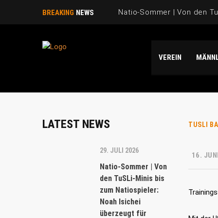
Natio-Sommer | Von den TuS
BREAKING
NEWS
Natio-Sommer | TuSLi bei 
VEREIN
MÄNNL
Saison 2025/26 | WIR SAGE
Natio-Sommer | Drei „TuSLi
Danke Emi!
LATEST NEWS
TUSLI B
29. JULI 2026
16. JUN
Natio-Sommer | Von
den TuSLi-Minis bis
zum Natiospieler:
Training
Noah Isichei
überzeugt für