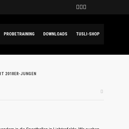
Deutschland
hilda Haensch und Emily Kuper
PROBETRAINING
DOWNLOADS
TUSLI-SHOP
ART 2018ER-JUNGEN