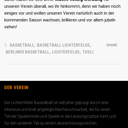
unseren Verein überall, wo ihr hinkommt, denn wir haben noch
einiges vor und wollen unseren Verein natürlich auch in der
kommenden Saison wachsen, brillieren und vor allem jubeln
sehen!
BASKETBALL
,
BASKETBALL LICHTERFELDE
,
SHARE
BERLINER BASKETBALL
,
LICHTERFELDE
,
TUSLI
DER VEREIN
Der Lichterfelder Basketball ist seit jeher geprägt durch eine
intensive und breit angelegte Nachwuchs­arbeit, die für einen
Teil der Spielerinnen und Spieler in die Leistungs­spitze führt und
für den anderen Teil zu einem abwechslungs­reichen