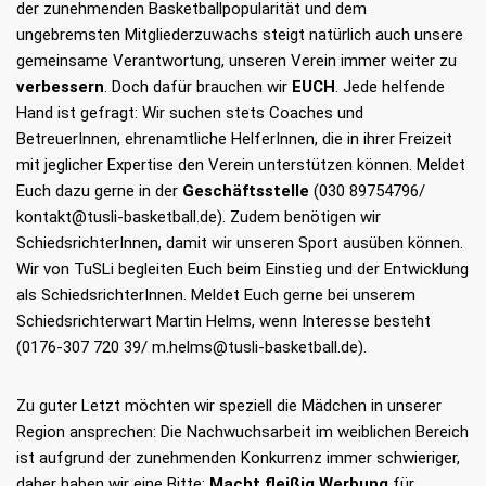
der zunehmenden Basketballpopularität und dem
ungebremsten Mitgliederzuwachs steigt natürlich auch unsere
gemeinsame Verantwortung, unseren Verein immer weiter zu
verbessern
. Doch dafür brauchen wir
EUCH
. Jede helfende
Hand ist gefragt: Wir suchen stets Coaches und
BetreuerInnen, ehrenamtliche HelferInnen, die in ihrer Freizeit
mit jeglicher Expertise den Verein unterstützen können. Meldet
Euch dazu gerne in der
Geschäftsstelle
(030 89754796/
kontakt@tusli-basketball.de). Zudem benötigen wir
SchiedsrichterInnen, damit wir unseren Sport ausüben können.
Wir von TuSLi begleiten Euch beim Einstieg und der Entwicklung
als SchiedsrichterInnen. Meldet Euch gerne bei unserem
Schiedsrichterwart Martin Helms, wenn Interesse besteht
(0176-307 720 39/ m.helms@tusli-basketball.de).
Zu guter Letzt möchten wir speziell die Mädchen in unserer
Region ansprechen: Die Nachwuchsarbeit im weiblichen Bereich
ist aufgrund der zunehmenden Konkurrenz immer schwieriger,
daher haben wir eine Bitte:
Macht fleißig Werbung
für