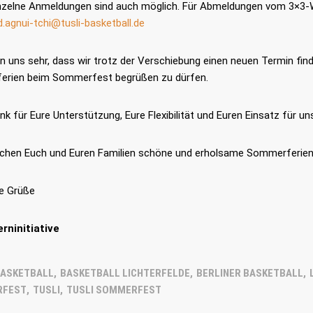
nzelne Anmeldungen sind auch möglich. Für Abmeldungen vom 3×3-W
d.agnui-tchi@tusli-basketball.de
en uns sehr, dass wir trotz der Verschiebung einen neuen Termin fin
rien beim Sommerfest begrüßen zu dürfen.
LES
LINKS
nk für Eure Unterstützung, Eure Flexibilität und Euren Einsatz für 
26
Startseite
Downloa
chen Euch und Euren Familien schöne und erholsame Sommerferien
mmer | Von den TuSLi-
Kontakt
Probetrai
s zum Natiospieler: Noah
überzeugt für Deutschland
Impressum
Datensc
he Grüße
26
erninitiative
mmer | TuSLi bei der U17-
terschaft der Mädchen:
s mit Mathilda Haensch
y Kuper
ASKETBALL
,
BASKETBALL LICHTERFELDE
,
BERLINER BASKETBALL
,
RFEST
,
TUSLI
,
TUSLI SOMMERFEST