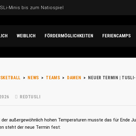
Li-Minis bis zum Natiospieler: Noah Isichei überzeugt für 
der U17-Weltmeisterschaft der Mädchen: Unterwegs mit Mat
ICH
WEIBLICH
FÖRDERMÖGLICHKEITEN
FERIENCAMPS
N „DANKE“!
-Gesichter“ bei der U20-Frauen-EM 2026
ASKETBALL
>
NEWS
>
TEAMS
>
DAMEN
>
NEUER TERMIN | TUSL
 2026
REDTUSLI
 der außergewöhnlich hohen Temperaturen musste das für Ende Ju
en steht der neue Termin fest: