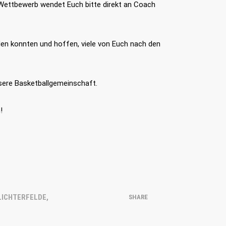
ettbewerb wendet Euch bitte direkt an Coach
den konnten und hoffen, viele von Euch nach den
TUS LICHTERFELDE BASKETBALL
E.V.
unsere Basketballgemeinschaft.
ds
!
Geschäftsstelle
ning
Finckensteinallee 1 12205 Berlin
hutz
(0)30 - 89754796
kontakt@tusli-basketball.de
LICHTERFELDE
,
SHARE