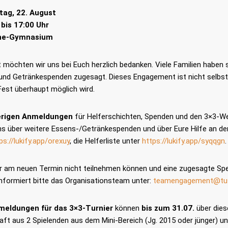
ag, 22. August
 bis 17:00 Uhr
he-Gymnasium
möchten wir uns bei Euch herzlich bedanken. Viele Familien haben s
und Getränkespenden zugesagt. Dieses Engagement ist nicht selbstv
Fest überhaupt möglich wird.
erigen Anmeldungen
für Helferschichten, Spenden und den 3×3-
ns über weitere Essens-/Getränkespenden und über Eure Hilfe an den
ps://lukify.app/orexuy
, die Helferliste unter
https://lukify.app/syqqgn
Ihr am neuen Termin nicht teilnehmen können und eine zugesagte Sp
informiert bitte das Organisationsteam unter:
teamengagement@tusl
meldungen für das 3×3-Turnier
können
bis zum 31.07.
über die
t aus 2 Spielenden aus dem Mini-Bereich (Jg. 2015 oder jünger) und