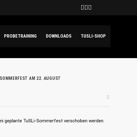
Deutschland
hilda Haensch und Emily Kuper
PROBETRAINING
DOWNLOADS
TUSLI-SHOP
I-SOMMERFEST AM 22. AUGUST
ni geplante TuSLi-Sommerfest verschoben werden.