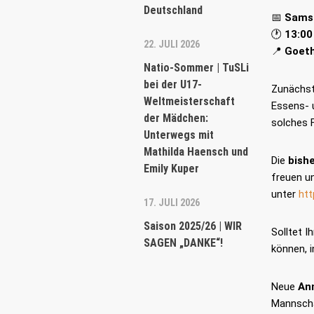
Deutschland
📅
Samst
🕐
13:00
22. JULI 2026
📍
Goet
Natio-Sommer | TuSLi
bei der U17-
Zunächst 
Weltmeisterschaft
Essens- 
der Mädchen:
solches 
Unterwegs mit
Mathilda Haensch und
Die
bish
Emily Kuper
freuen u
unter
htt
17. JULI 2026
Saison 2025/26 | WIR
Solltet 
SAGEN „DANKE“!
können, 
Neue
An
Mannschaf