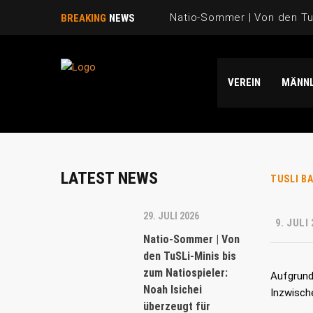
Natio-Sommer | Von den TuS
BREAKING
NEWS
Natio-Sommer | TuSLi bei 
VEREIN
MÄNNL
Saison 2025/26 | WIR SAGE
Natio-Sommer | Drei „TuSLi
Danke Emi!
LATEST NEWS
TUSLI B
29. JULI 2026
9. JULI
Natio-Sommer | Von
den TuSLi-Minis bis
zum Natiospieler:
Aufgrund
Noah Isichei
Inzwisch
überzeugt für