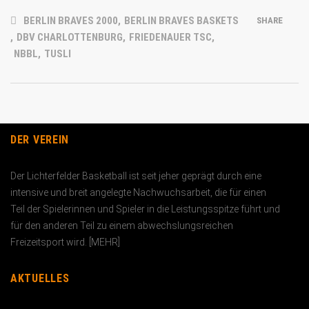
BERLIN BRAVES 2000
,
BERLIN BRAVES BASKETS
SHARE
,
DBV CHARLOTTENBURG
,
FRIEDENAUER TSC
,
NBBL
,
TUSLI
DER VEREIN
Der Lichterfelder Basketball ist seit jeher geprägt durch eine
intensive und breit angelegte Nachwuchs­arbeit, die für einen
Teil der Spielerinnen und Spieler in die Leistungs­spitze führt und
für den anderen Teil zu einem abwechslungs­reichen
Freizeitsport wird. [
MEHR
]
AKTUELLES