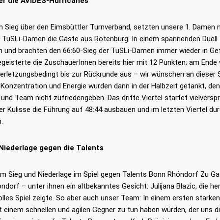
er die AVIDES-Hurricanes
 Sieg über den Eimsbüttler Turnverband, setzten unsere 1. Damen n
e TuSLi-Damen die Gäste aus Rotenburg. In einem spannenden Duell 
h und brachten den 66:60-Sieg der TuSLi-Damen immer wieder in Gefa
geisterte die ZuschauerInnen bereits hier mit 12 Punkten; am Ende 
 verletzungsbedingt bis zur Rückrunde aus – wir wünschen an dieser
 Konzentration und Energie wurden dann in der Halbzeit getankt, den
und Team nicht zufriedengeben. Das dritte Viertel startet vielvers
r Kulisse die Führung auf 48:44 ausbauen und im letzten Viertel du
.
Niederlage gegen die Talents
m Sieg und Niederlage im Spiel gegen Talents Bonn Rhöndorf Zu G
dorf – unter ihnen ein altbekanntes Gesicht: Julijana Blazic, die h
olles Spiel zeigte. So aber auch unser Team: In einem ersten starken
t einem schnellen und agilen Gegner zu tun haben würden, der uns d