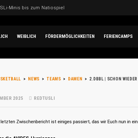
Li-Minis bis zum Natiospieler: Noah Isichei überzeugt für 
der U17-Weltmeisterschaft der Mädchen: Unterwegs mit Mat
ICH
WEIBLICH
FÖRDERMÖGLICHKEITEN
FERIENCAMPS
N „DANKE“!
-Gesichter“ bei der U20-Frauen-EM 2026
ASKETBALL
>
NEWS
>
TEAMS
>
DAMEN
>
2.DBBL | SCHON WIEDE
EMBER 2025
REDTUSLI
letzten Zwischenbericht ist einiges passiert, das wir Euch nun in e