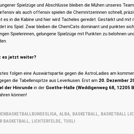
lungener Spielzüge und Abschlüsse bleiben die Mühen unseres Teams 
fensiv als auch offensiv spielen die Chemnitzerinnen schnell, präzi
t es in die Kabine und hier wird Tacheles geredet. Gestärkt und mit
det ins Spiel. Zwar bleiben die ChemCats dominant und punkten sich
ngen Spielerinnen, gelungene Spielzüge mit Punkten zu belohnen und
LES
LINKS
den.
26
Startseite
Downloa
 es jetzt weiter?
mmer | Von den TuSLi-
Kontakt
Probetrai
s zum Natiospieler: Noah
stes folgen eine Auswärtspartie gegen die AstroLadies am kommen
überzeugt für Deutschland
Impressum
Datensc
egen die Tabellenspitze aus Leverkusen. Erst am
20. Dezember 2
el der Hinrunde
in der
Goethe-Halle (Weddigenweg 68, 12205 B
26
fahren können!
mmer | TuSLi bei der U17-
terschaft der Mädchen:
s mit Mathilda Haensch
y Kuper
MENBASKETBALLBUNDESLIGA
,
ALBA
,
BASKETBALL
,
BASKETBALL LI
ER BASKETBALL
,
LICHTERFELDE
,
TUSLI