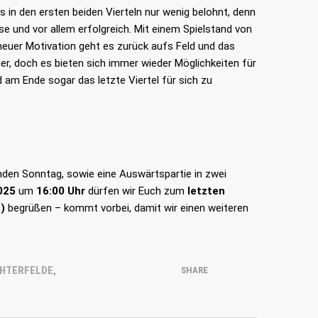
in den ersten beiden Vierteln nur wenig belohnt, denn
se und vor allem erfolgreich. Mit einem Spielstand von
 neuer Motivation geht es zurück aufs Feld und das
er, doch es bieten sich immer wieder Möglichkeiten für
 am Ende sogar das letzte Viertel für sich zu
TUS LICHTERFELDE BASKETBALL
E.V.
ds
Geschäftsstelle
ning
Finckensteinallee 1 12205 Berlin
den Sonntag, sowie eine Auswärtspartie in zwei
hutz
025
um
16:00 Uhr
dürfen wir Euch zum
letzten
(0)30 - 89754796
)
begrüßen – kommt vorbei, damit wir einen weiteren
kontakt@tusli-basketball.de
CHTERFELDE
,
SHARE