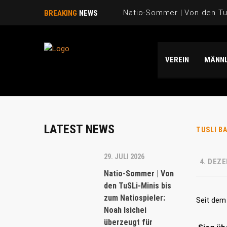
Natio-Sommer | Von den TuS
BREAKING
NEWS
Natio-Sommer | TuSLi bei 
VEREIN
MÄNNL
Saison 2025/26 | WIR SAGE
Natio-Sommer | Drei „TuSLi
Danke Emi!
LATEST NEWS
TUSLI B
29. JULI 2026
4. DEZ
Natio-Sommer | Von
den TuSLi-Minis bis
zum Natiospieler:
Seit dem 
Noah Isichei
überzeugt für