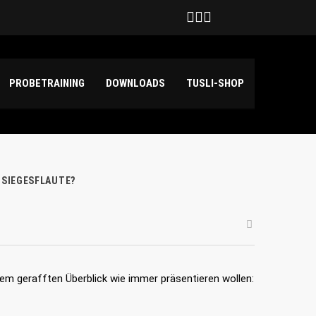
Deutschland
hilda Haensch und Emily Kuper
PROBETRAINING
DOWNLOADS
TUSLI-SHOP
R SIEGESFLAUTE?
inem gerafften Überblick wie immer präsentieren wollen: