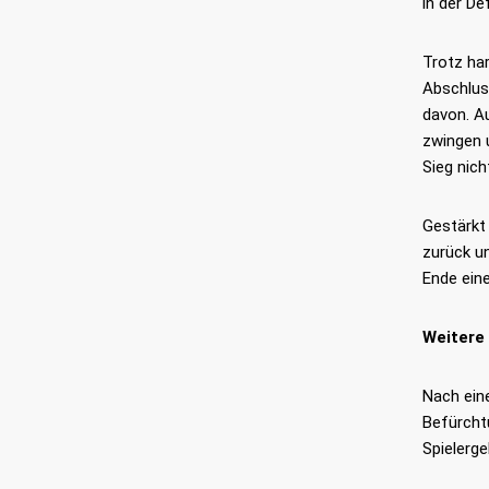
in der De
Trotz har
Abschlus
davon. A
zwingen u
Sieg nic
Gestärkt 
zurück u
Ende eine
Weitere
Nach ein
Befürcht
Spielerge