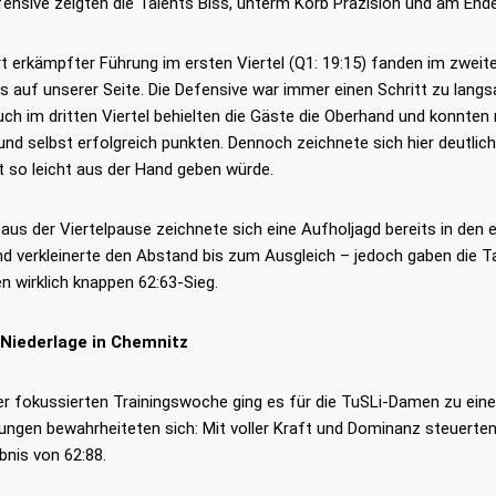
fensive zeigten die Talents Biss, unterm Korb Präzision und am Ende
t erkämpfter Führung im ersten Viertel (Q1: 19:15) fanden im zweite
s auf unserer Seite. Die Defensive war immer einen Schritt zu lang
uch im dritten Viertel behielten die Gäste die Oberhand und konnt
nd selbst erfolgreich punkten. Dennoch zeichnete sich hier deutlic
ht so leicht aus der Hand geben würde.
aus der Viertelpause zeichnete sich eine Aufholjagd bereits in den
nd verkleinerte den Abstand bis zum Ausgleich – jedoch gaben die T
n wirklich knappen 62:63-Sieg.
 Niederlage in Chemnitz
er fokussierten Trainingswoche ging es für die TuSLi-Damen zu ei
ungen bewahrheiteten sich: Mit voller Kraft und Dominanz steuerte
bnis von 62:88.