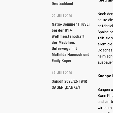
Sieg üb
Deutschland
Nach dem
22. JULI 2026
heute di
Natio-Sommer | TuSLi
gefährlic
bei der U17-
Spaine be
Weltmeisterschaft
fällt sie
der Mädchen:
allem die
Unterwegs mit
Coaches 
Mathilda Haensch und
heimische
Emily Kuper
ausbauen
17. JULI 2026
Knappe 
Saison 2025/26 | WIR
SAGEN „DANKE“!
Bangen u
Bonn Rhön
und ein t
wir es mi