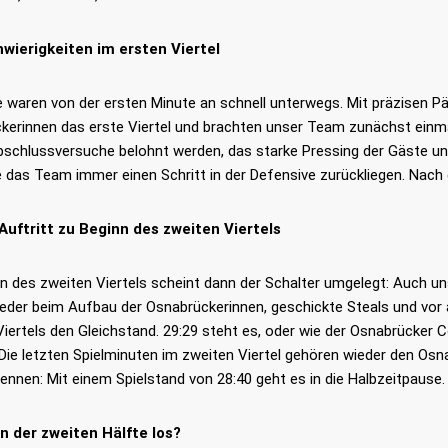
wierigkeiten im ersten Viertel
e waren von der ersten Minute an schnell unterwegs. Mit präzisen P
kerinnen das erste Viertel und brachten unser Team zunächst einmal
bschlussversuche belohnt werden, das starke Pressing der Gäste un
 das Team immer einen Schritt in der Defensive zurückliegen. Nach 
Auftritt zu Beginn des zweiten Viertels
nn des zweiten Viertels scheint dann der Schalter umgelegt: Auch u
eder beim Aufbau der Osnabrückerinnen, geschickte Steals und vor a
Viertels den Gleichstand. 29:29 steht es, oder wie der Osnabrücker
“ Die letzten Spielminuten im zweiten Viertel gehören wieder den Osna
nnen: Mit einem Spielstand von 28:40 geht es in die Halbzeitpause.
in der zweiten Hälfte los?