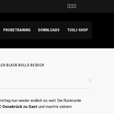
Deutschland
hilda Haensch und Emily Kuper
PROBETRAINING
DOWNLOADS
TUSLI-SHOP
NACH BLACK-BULLS-BESUCH
tag nun wieder endlich so weit: Die Rückrunde
C Osnabrück zu Gast
und machte seinem