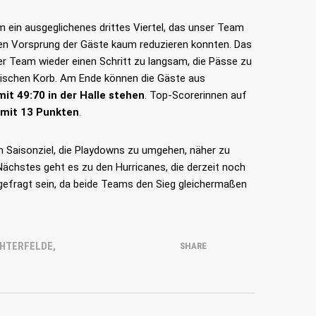
 ein ausgeglichenes drittes Viertel, das unser Team
ie den Vorsprung der Gäste kaum reduzieren konnten. Das
ser Team wieder einen Schritt zu langsam, die Pässe zu
TUS LICHTERFELDE BASKETBALL
rischen Korb. Am Ende können die Gäste aus
E.V.
t 49:70 in der Halle stehen
. Top-Scorerinnen auf
ds
 mit 13 Punkten
.
Geschäftsstelle
ning
Finckensteinallee 1 12205 Berlin
m Saisonziel, die Playdowns zu umgehen, näher zu
hutz
chstes geht es zu den Hurricanes, die derzeit noch
(0)30 - 89754796
 gefragt sein, da beide Teams den Sieg gleichermaßen
kontakt@tusli-basketball.de
CHTERFELDE
,
SHARE