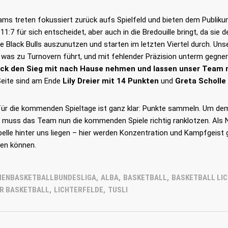
ams treten fokussiert zurück aufs Spielfeld und bieten dem Publikum
11:7 für sich entscheidet, aber auch in die Bredouille bringt, da s
e Black Bulls auszunutzen und starten im letzten Viertel durch. Un
LES
LINKS
 was zu Turnovern führt, und mit fehlender Präzision unterm gegne
ck den Sieg mit nach Hause nehmen und lassen unser Team mi
26
Startseite
Downloa
Seite sind am Ende
Lily Dreier mit 14 Punkten
und
Greta Scholle
mmer | Von den TuSLi-
Kontakt
Probetrai
s zum Natiospieler: Noah
 für die kommenden Spieltage ist ganz klar: Punkte sammeln. Um de
überzeugt für Deutschland
Impressum
Datensc
muss das Team nun die kommenden Spiele richtig ranklotzen. Als Nä
belle hinter uns liegen – hier werden Konzentration und Kampfgeist
26
en können.
mmer | TuSLi bei der U17-
terschaft der Mädchen:
s mit Mathilda Haensch
y Kuper
MENBASKETBALLBUNDESLIGA
,
ALBA
,
BASKETBALL
,
BASKETBALL LI
ER BASKETBALL
,
LICHTERFELDE
,
TUSLI