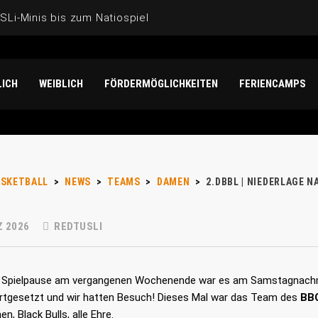
Li-Minis bis zum Natiospieler: Noah Isichei überzeugt für 
der U17-Weltmeisterschaft der Mädchen: Unterwegs mit Mat
ICH
WEIBLICH
FÖRDERMÖGLICHKEITEN
FERIENCAMPS
N „DANKE“!
-Gesichter“ bei der U20-Frauen-EM 2026
ASKETBALL
>
NEWS
>
TEAMS
>
DAMEN
>
2.DBBL | NIEDERLAGE 
Z 2026
REDTUSLI
 Spielpause am vergangenen Wochenende war es am Samstagnachmit
rtgesetzt und wir hatten Besuch! Dieses Mal war das Team des
BB
n, Black Bulls, alle Ehre.