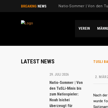
Natio-Sommer | Von den TuS
BREAKING
NEWS
Natio-Sommer | TuSLi bei 
VEREIN
MÄNNL
Saison 2025/26 | WIR SAGE
Natio-Sommer | Drei „TuSLi
Danke Emi!
LATEST NEWS
TUSLI B
29. JULI 2026
2. MÄR
Natio-Sommer | Von
den TuSLi-Minis bis
zum Natiospieler:
Nach der
Noah Isichei
wurde fo
überzeugt für
Spitzname