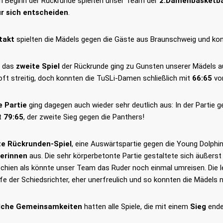
 Beginn der Rückrunde spielten unser Team der
2.Damenbasketba
r sich entscheiden
.
takt
spielten die Mädels gegen die Gäste aus Braunschweig und ko
h das
zweite Spiel
der Rückrunde ging zu Gunsten unserer Mädels 
ft streitig, doch konnten die TuSLi-Damen schließlich mit
66:65
vo
e Partie
ging dagegen auch wieder sehr deutlich aus: In der Parti
t
79:65
, der zweite Sieg gegen die Panthers!
te Rückrunden-Spiel
, eine Auswärtspartie gegen die Young Dolphin
erinnen
aus. Die sehr körperbetonte Partie gestaltete sich äußers
schien als könnte unser Team das Ruder noch einmal umreisen. Die l
ffe der Schiedsrichter, eher unerfreulich und so konnten die Mädels 
lche Gemeinsamkeiten
hatten alle Spiele, die mit einem
Sieg
ende