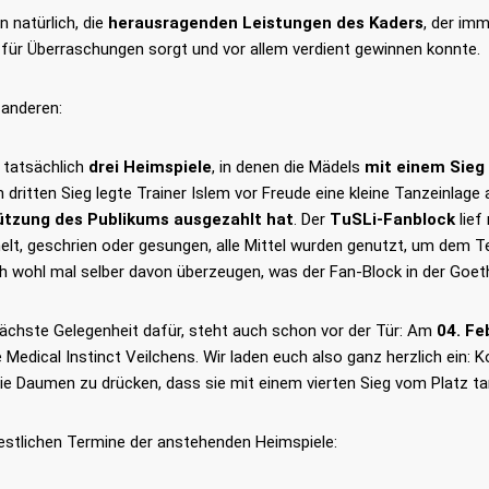
 natürlich, die
herausragenden Leistungen des Kaders
, der imm
, für Überraschungen sorgt und vor allem verdient gewinnen konnte.
anderen:
 tatsächlich
drei Heimspiele
, in denen die Mädels
mit einem Sieg
dritten Sieg legte Trainer Islem vor Freude eine kleine Tanzeinlage 
ützung des Publikums ausgezahlt hat
. Der
TuSLi-Fanblock
lief
lt, geschrien oder gesungen, alle Mittel wurden genutzt, um dem T
h wohl mal selber davon überzeugen, was der Fan-Block in der Goeth
nächste Gelegenheit dafür, steht auch schon vor der Tür: Am
04. Fe
 Medical Instinct Veilchens. Wir laden euch also ganz herzlich ein
ie Daumen zu drücken, dass sie mit einem vierten Sieg vom Platz t
restlichen Termine der anstehenden Heimspiele: