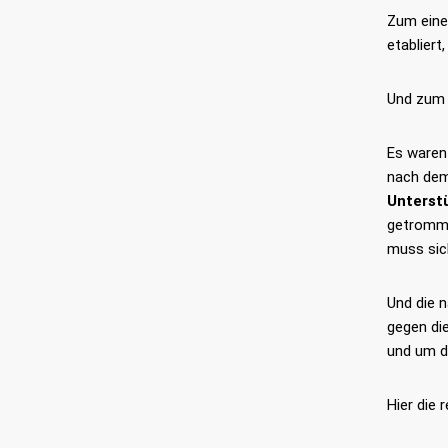
Zum einen
etabliert
Und zum 
Es waren
nach dem 
Unterst
getromme
muss sic
Und die 
gegen die
und um d
Hier die 