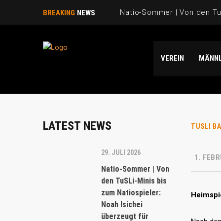
Natio-Sommer | Von den TuS
BREAKING
NEWS
Natio-Sommer | TuSLi bei 
VEREIN
MÄNNL
Saison 2025/26 | WIR SAGE
Natio-Sommer | Drei „TuSLi
Danke Emi!
LATEST NEWS
TUSLI B
29. JULI 2026
1. FEBR
Natio-Sommer | Von
den TuSLi-Minis bis
zum Natiospieler:
Heimspie
Noah Isichei
überzeugt für