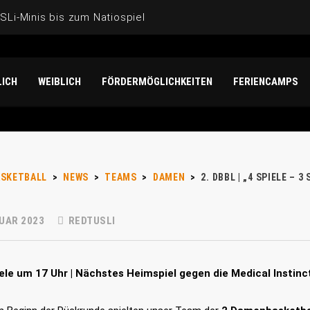
Li-Minis bis zum Natiospieler: Noah Isichei überzeugt für 
der U17-Weltmeisterschaft der Mädchen: Unterwegs mit Mat
ICH
WEIBLICH
FÖRDERMÖGLICHKEITEN
FERIENCAMPS
N „DANKE“!
-Gesichter“ bei der U20-Frauen-EM 2026
ASKETBALL
>
NEWS
>
TEAMS
>
DAMEN
>
2. DBBL | „4 SPIELE – 
UAR 2023
REDTUSLI
le um 17 Uhr | Nächstes Heimspiel gegen die Medical Instinc