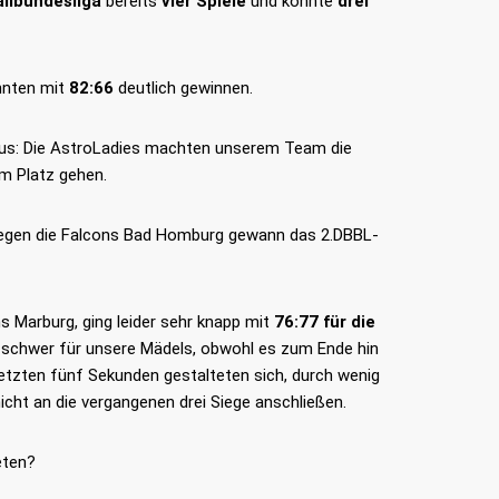
llbundesliga
bereits
vier Spiele
und konnte
drei
nnten mit
82:66
deutlich gewinnen.
aus: Die AstroLadies machten unserem Team die
m Platz gehen.
e gegen die Falcons Bad Homburg gewann das 2.DBBL-
s Marburg, ging leider sehr knapp mit
76:77 für die
t schwer für unsere Mädels, obwohl es zum Ende hin
etzten fünf Sekunden gestalteten sich, durch wenig
nicht an die vergangenen drei Siege anschließen.
ten?