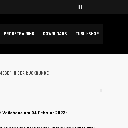
Deutschland
hilda Haensch und Emily Kuper
PROBETRAINING
DOWNLOADS
TUSLI-SHOP
3 SIEGE“ IN DER RÜCKRUNDE
t Veilchens am 04.Februar 2023⋅