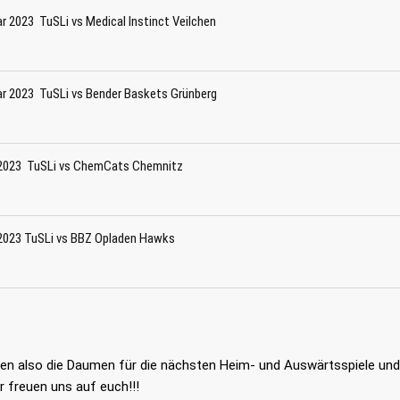
ar 2023 TuSLi vs Medical Instinct Veilchen
ar 2023 TuSLi vs Bender Baskets Grünberg
 2023 TuSLi vs ChemCats Chemnitz
 2023 TuSLi vs BBZ Opladen Hawks
LES
LINKS
26
Startseite
Downloa
mmer | Von den TuSLi-
Kontakt
Probetrai
s zum Natiospieler: Noah
ken also die Daumen für die nächsten Heim- und Auswärtsspiele un
überzeugt für Deutschland
Impressum
Datensc
ir freuen uns auf euch!!!