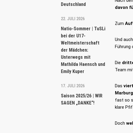
Nach dem
Deutschland
davon fü
22. JULI 2026
Zum
Auf
Natio-Sommer | TuSLi
bei der U17-
Und auc
Weltmeisterschaft
Führung o
der Mädchen:
Unterwegs mit
Die
dritt
Mathilda Haensch und
Team mi
Emily Kuper
Das
vier
17. JULI 2026
Marburg
Saison 2025/26 | WIR
fast so 
SAGEN „DANKE“!
klare Pfi
Doch
we