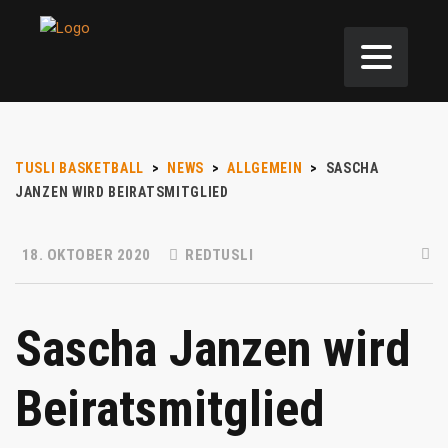
TUSLI BASKETBALL
>
NEWS
>
ALLGEMEIN
>
SASCHA
JANZEN WIRD BEIRATSMITGLIED
18. OKTOBER 2020
REDTUSLI
Sascha Janzen wird
Beiratsmitglied