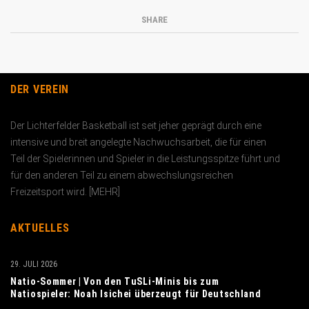
SHARE
DER VEREIN
Der Lichterfelder Basketball ist seit jeher geprägt durch eine
intensive und breit angelegte Nachwuchs­arbeit, die für einen
Teil der Spielerinnen und Spieler in die Leistungs­spitze führt und
für den anderen Teil zu einem abwechslungs­reichen
Freizeitsport wird. [
MEHR
]
AKTUELLES
29. JULI 2026
Natio-Sommer | Von den TuSLi-Minis bis zum
Natiospieler: Noah Isichei überzeugt für Deutschland