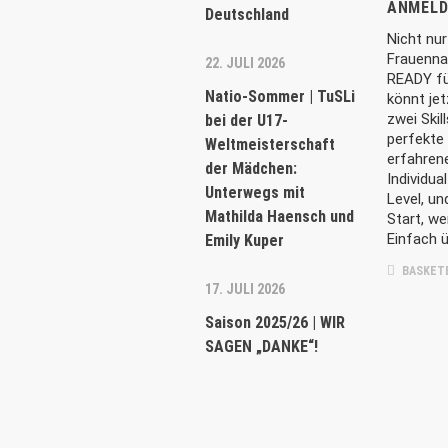
ANMELD
Deutschland
Nicht nur
Frauenna
22. JULI 2026
READY fü
Natio-Sommer | TuSLi
könnt je
zwei Skil
bei der U17-
DER VEREIN
AKTUEL
perfekte
Weltmeisterschaft
erfahren
der Mädchen:
Der Lichterfelder Basketball ist seit jeher
29. JULI 20
Individua
Unterwegs mit
Level, un
geprägt durch eine intensive und breit
Natio-So
Mathilda Haensch und
Start, we
Minis bi
angelegte Nachwuchs­arbeit, die für
Isichei 
Einfach 
Emily Kuper
einen Teil der Spielerinnen und Spieler in
die Leistungs­spitze führt und für den
BASKET
17. JULI 2026
22. JULI 20
anderen Teil zu einem abwechslungs­
Natio-So
reichen Freizeitsport wird. [
MEHR
]
Saison 2025/26 | WIR
Weltmeis
SAGEN „DANKE“!
Unterweg
und Emil