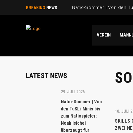
Natio-Sommer | Von den TuS
BREAKING
NEWS
Natio-Sommer | TuSLi bei 
VEREIN
MÄNNL
Saison 2025/26 | WIR SAGE
Natio-Sommer | Drei „TuSLi
Danke Emi!
S
LATEST NEWS
29. JULI 2026
Natio-Sommer | Von
den TuSLi-Minis bis
10. JULI 
zum Natiospieler:
SKILLS
Noah Isichei
ZWEI NE
überzeugt für