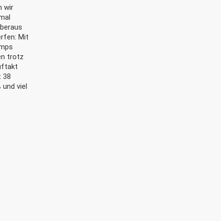
h wir
mal
überaus
rfen: Mit
amps
en trotz
TUS LICHTERFELDE BASKETBALL
uftakt
E.V.
 38
 und viel
ds
Geschäftsstelle
ning
Finckensteinallee 1 12205 Berlin
hutz
(0)30 - 89754796
kontakt@tusli-basketball.de