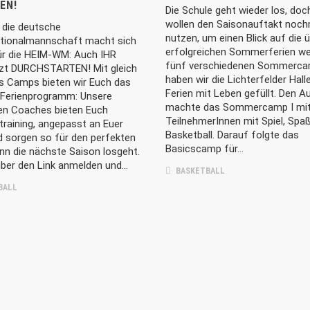
EN!
Die Schule geht wieder los, doc
wollen den Saisonauftakt noch
 die deutsche
nutzen, um einen Blick auf die 
tionalmannschaft macht sich
erfolgreichen Sommerferien we
r die HEIM-WM: Auch IHR
fünf verschiedenen Sommerc
tzt DURCHSTARTEN! Mit gleich
haben wir die Lichterfelder Hall
ls Camps bieten wir Euch das
LES
LINKS
Ferien mit Leben gefüllt. Den A
 Ferienprogramm: Unsere
machte das Sommercamp I mit
en Coaches bieten Euch
TeilnehmerInnen mit Spiel, Spaß
26
ltraining, angepasst an Euer
Startseite
Downloa
Basketball. Darauf folgte das
d sorgen so für den perfekten
mmer | Von den TuSLi-
Kontakt
Probetrai
Basicscamp für…
nn die nächste Saison losgeht.
s zum Natiospieler: Noah
überzeugt für Deutschland
über den Link anmelden und…
Impressum
Datensc
BASKETBALL
BALL
26
mmer | TuSLi bei der U17-
terschaft der Mädchen:
s mit Mathilda Haensch
y Kuper