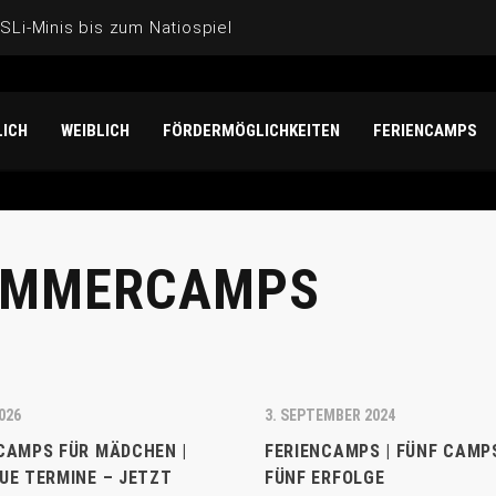
Li-Minis bis zum Natiospieler: Noah Isichei überzeugt für 
der U17-Weltmeisterschaft der Mädchen: Unterwegs mit Mat
ICH
WEIBLICH
FÖRDERMÖGLICHKEITEN
FERIENCAMPS
N „DANKE“!
-Gesichter“ bei der U20-Frauen-EM 2026
OMMERCAMPS
2026
3. SEPTEMBER 2024
 CAMPS FÜR MÄDCHEN |
FERIENCAMPS | FÜNF CAMP
UE TERMINE – JETZT
FÜNF ERFOLGE