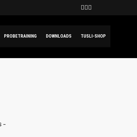
Deutschland
hilda Haensch und Emily Kuper
PROBETRAINING
DOWNLOADS
TUSLI-SHOP
S –