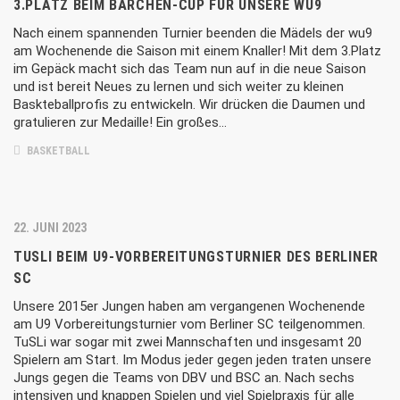
3.PLATZ BEIM BÄRCHEN-CUP FÜR UNSERE WU9
Nach einem spannenden Turnier beenden die Mädels der wu9
am Wochenende die Saison mit einem Knaller! Mit dem 3.Platz
im Gepäck macht sich das Team nun auf in die neue Saison
und ist bereit Neues zu lernen und sich weiter zu kleinen
Baskteballprofis zu entwickeln. Wir drücken die Daumen und
gratulieren zur Medaille! Ein großes…
BASKETBALL
22. JUNI 2023
TUSLI BEIM U9-VORBEREITUNGSTURNIER DES BERLINER
SC
Unsere 2015er Jungen haben am vergangenen Wochenende
am U9 Vorbereitungsturnier vom Berliner SC teilgenommen.
TuSLi war sogar mit zwei Mannschaften und insgesamt 20
Spielern am Start. Im Modus jeder gegen jeden traten unsere
Jungs gegen die Teams von DBV und BSC an. Nach sechs
intensiven und knappen Spielen und viel Spielpraxis für alle