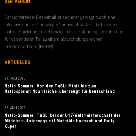
DER VEREIN
Der Lichterfelder Basketball ist seit jeher geprägt durch eine
intensive und breit angelegte Nachwuchs­arbeit, die für einen
Teil der Spielerinnen und Spieler in die Leistungs­spitze führt und
für den anderen Teil zu einem abwechslungs­reichen
Freizeitsport wird. [
MEHR
]
AKTUELLES
29. JULI 2026
Natio-Sommer | Von den TuSLi-Minis bis zum
Natiospieler: Noah Isichei überzeugt für Deutschland
22. JULI 2026
Natio-Sommer | TuSLi bei der U17-Weltmeisterschaft der
Mädchen: Unterwegs mit Mathilda Haensch und Emily
Kuper