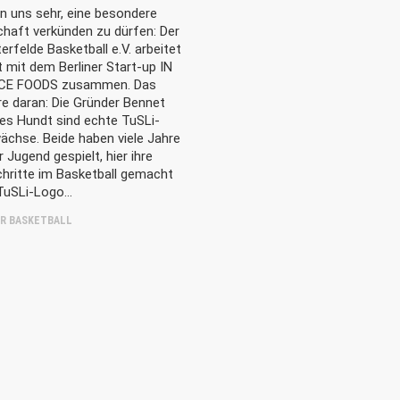
n uns sehr, eine besondere
chaft verkünden zu dürfen: Der
erfelde Basketball e.V. arbeitet
 mit dem Berliner Start-up IN
CE FOODS zusammen. Das
e daran: Die Gründer Bennet
LES
LINKS
es Hundt sind echte TuSLi-
ächse. Beide haben viele Jahre
r Jugend gespielt, hier ihre
26
Startseite
Downloa
chritte im Basketball gemacht
mmer | Von den TuSLi-
Kontakt
Probetrai
TuSLi-Logo…
s zum Natiospieler: Noah
überzeugt für Deutschland
Impressum
Datensc
R BASKETBALL
26
mmer | TuSLi bei der U17-
terschaft der Mädchen:
s mit Mathilda Haensch
y Kuper