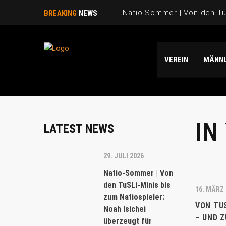
Natio-Sommer | Von den TuS
BREAKING
NEWS
Natio-Sommer | TuSLi bei 
VEREIN
MÄNNL
Saison 2025/26 | WIR SAGE
Natio-Sommer | Drei „TuSLi
Danke Emi!
IN
LATEST NEWS
29. JULI 2026
Natio-Sommer | Von
den TuSLi-Minis bis
16. MÄRZ 
zum Natiospieler:
VON TU
Noah Isichei
– UND 
überzeugt für