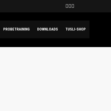
Deutschland
hilda Haensch und Emily Kuper
PROBETRAINING
DOWNLOADS
TUSLI-SHOP