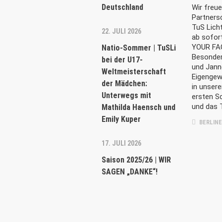
Deutschland
Wir freue
Partners
TuS Licht
22. JULI 2026
ab sofort
YOUR FA
Natio-Sommer | TuSLi
Besonder
bei der U17-
DER VEREIN
AKTUEL
und Jann
Weltmeisterschaft
Eigengew
der Mädchen:
in unsere
Der Lichterfelder Basketball ist seit jeher
29. JULI 20
Unterwegs mit
ersten S
geprägt durch eine intensive und breit
Natio-So
und das 
Mathilda Haensch und
Minis bi
angelegte Nachwuchs­arbeit, die für
Isichei 
Emily Kuper
einen Teil der Spielerinnen und Spieler in
BERLINE
die Leistungs­spitze führt und für den
17. JULI 2026
22. JULI 20
anderen Teil zu einem abwechslungs­
Natio-So
reichen Freizeitsport wird. [
MEHR
]
Saison 2025/26 | WIR
Weltmeis
SAGEN „DANKE“!
Unterweg
und Emil