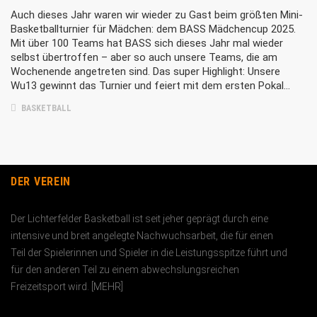
Auch dieses Jahr waren wir wieder zu Gast beim größten Mini-
Basketballturnier für Mädchen: dem BASS Mädchencup 2025.
Mit über 100 Teams hat BASS sich dieses Jahr mal wieder
selbst übertroffen – aber so auch unsere Teams, die am
Wochenende angetreten sind. Das super Highlight: Unsere
Wu13 gewinnt das Turnier und feiert mit dem ersten Pokal…
BASKETBALL
DER VEREIN
Der Lichterfelder Basketball ist seit jeher geprägt durch eine
intensive und breit angelegte Nachwuchs­arbeit, die für einen
Teil der Spielerinnen und Spieler in die Leistungs­spitze führt und
für den anderen Teil zu einem abwechslungs­reichen
Freizeitsport wird. [
MEHR
]