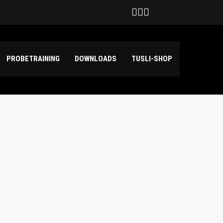
Deutschland
hilda Haensch und Emily Kuper
PROBETRAINING
DOWNLOADS
TUSLI-SHOP