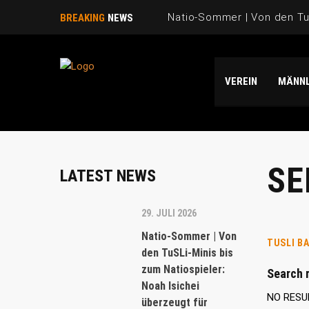
Natio-Sommer | Von den TuS
BREAKING
NEWS
Natio-Sommer | TuSLi bei 
VEREIN
MÄNNL
Saison 2025/26 | WIR SAGE
Natio-Sommer | Drei „TuSLi
Danke Emi!
SE
LATEST NEWS
29. JULI 2026
Natio-Sommer | Von
TUSLI B
den TuSLi-Minis bis
zum Natiospieler:
Search r
Noah Isichei
NO RESU
überzeugt für